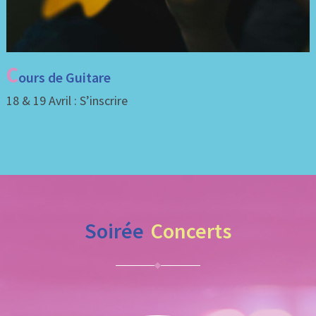
C
ours de Guitare
18 & 19 Avril : S’inscrire
Soirée
Concerts